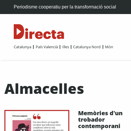
Periodisme cooperatiu per la transformació social
Catalunya
País Valencià
Illes
Catalunya Nord
Món
Almacelles
Memòries d'un
trobador
contemporani