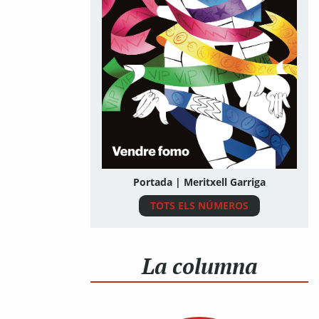
Portada | Meritxell Garriga
TOTS ELS NÚMEROS
La columna