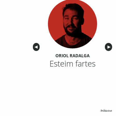
Anterior
◀︎
Sigu
▶︎
ORIOL RADALGA
Esteim fartes
Publicitat