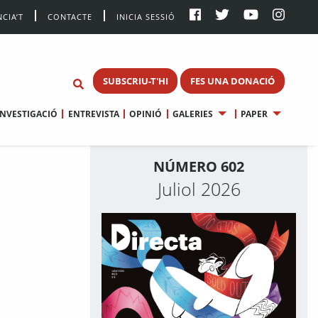
CIA’T
CONTACTE
INICIA SESSIÓ
SUBSCRIU-T'HI
FES UNA DONACIÓ
INVESTIGACIÓ
ENTREVISTA
OPINIÓ
GALERIES
PAPER
NÚMERO 602
Juliol 2026