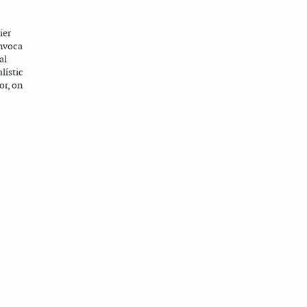
ier
invoca
al
lístic
or, on