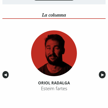
La columna
Anterior
◀︎
Sig
▶︎
ORIOL RADALGA
Esteim fartes