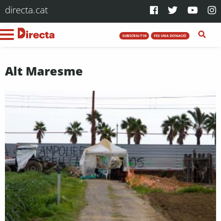
directa.cat
SUBSCRIU-T'HI
FES UNA DONACIÓ
Alt Maresme