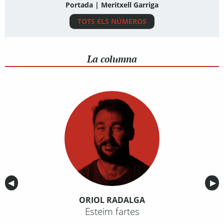
Portada | Meritxell Garriga
TOTS ELS NÚMEROS
La columna
Anterior
◀︎
Sig
▶︎
ORIOL RADALGA
Esteim fartes