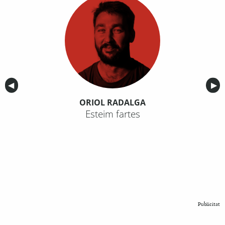
Anterior
◀︎
Sig
▶︎
ORIOL RADALGA
Esteim fartes
Publicitat