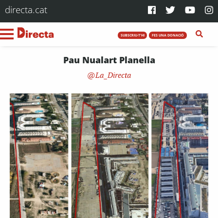
directa.cat
SUBSCRIU-T'HI
FES UNA DONACIÓ
Pau Nualart Planella
La_Directa