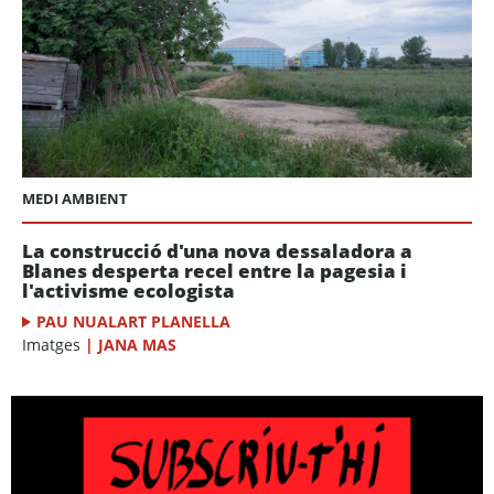
MEDI AMBIENT
La construcció d'una nova dessaladora a
Blanes desperta recel entre la pagesia i
l'activisme ecologista
PAU NUALART PLANELLA
Imatges
|
JANA MAS