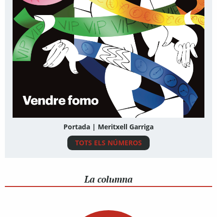
Portada | Meritxell Garriga
TOTS ELS NÚMEROS
La columna