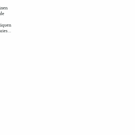
inen
 de
pliquen
ries...