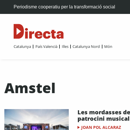
Periodisme cooperatiu per la transformació social
Catalunya
País Valencià
Illes
Catalunya Nord
Món
Amstel
Les mordasses de
patrocini musical
JOAN POL ALCARAZ