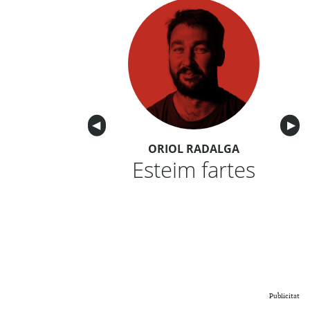
Anterior
◀︎
Sigu
▶︎
ORIOL RADALGA
Esteim fartes
Publicitat