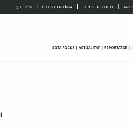
QUI SOM
BOTIGA EN LÍNIA
PUNTS DE VENDA
ANUN
SOTA FOCUS
ACTUALITAT
REPORTATGE
l