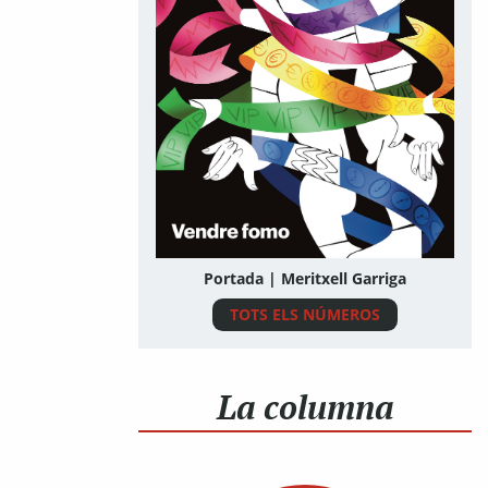
Portada | Meritxell Garriga
TOTS ELS NÚMEROS
La columna