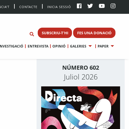
CIA’T
CONTACTE
INICIA SESSIÓ
SUBSCRIU-T'HI
FES UNA DONACIÓ
INVESTIGACIÓ
ENTREVISTA
OPINIÓ
GALERIES
PAPER
NÚMERO 602
Juliol 2026