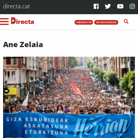
directa.cat
SUBSCRIU-T'HI
FES UNA DONACIÓ
Ane Zelaia