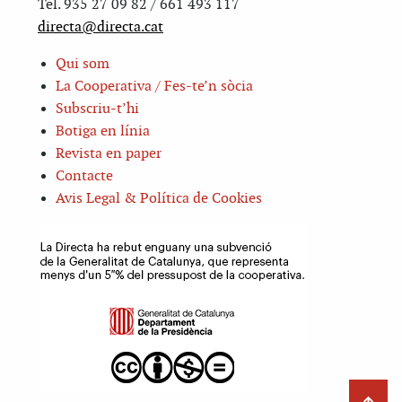
Tel. 935 27 09 82 / 661 493 117
directa@directa.cat
Qui som
La Cooperativa / Fes-te’n sòcia
Subscriu-t’hi
Botiga en línia
Revista en paper
Contacte
Avis Legal & Política de Cookies