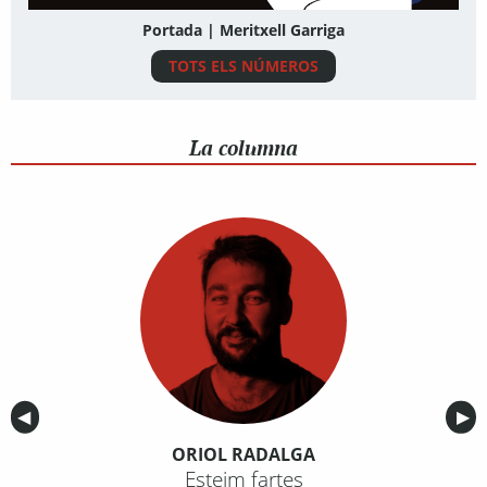
Portada | Meritxell Garriga
TOTS ELS NÚMEROS
La columna
Anterior
◀︎
Sig
▶︎
ORIOL RADALGA
Esteim fartes