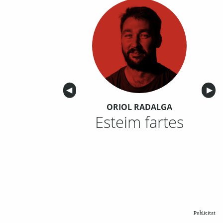
Anterior
◀︎
Sigu
▶︎
ORIOL RADALGA
Esteim fartes
Publicitat