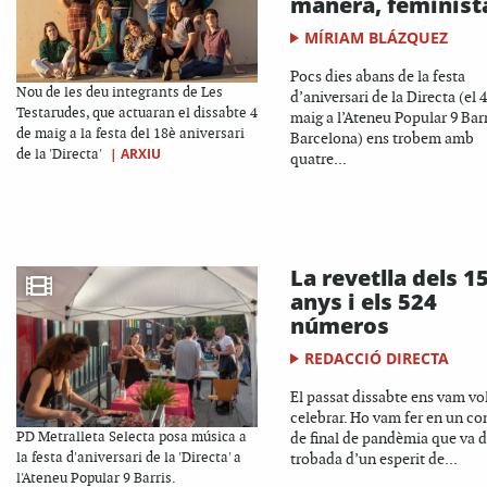
manera, feminist
MÍRIAM BLÁZQUEZ
Pocs dies abans de la festa
Nou de les deu integrants de Les
d’aniversari de la Directa (el 
Testarudes, que actuaran el dissabte 4
maig a l’Ateneu Popular 9 Barr
de maig a la festa del 18è aniversari
Barcelona) ens trobem amb
|
ARXIU
de la 'Directa'
quatre...
La revetlla dels 1
anys i els 524
números
REDACCIÓ DIRECTA
El passat dissabte ens vam vo
celebrar. Ho vam fer en un co
PD Metralleta Selecta posa música a
de final de pandèmia que va d
la festa d'aniversari de la 'Directa' a
trobada d’un esperit de...
l'Ateneu Popular 9 Barris.