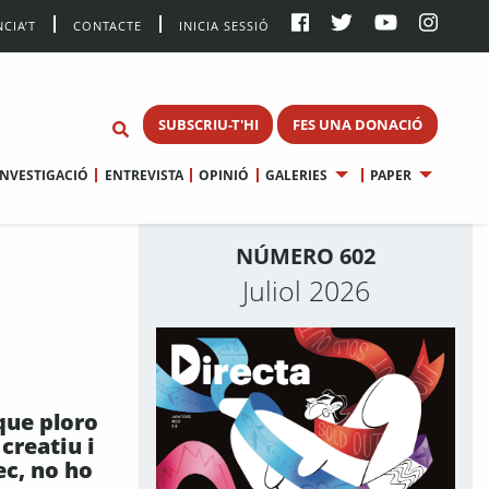
CIA’T
CONTACTE
INICIA SESSIÓ
SUBSCRIU-T'HI
FES UNA DONACIÓ
INVESTIGACIÓ
ENTREVISTA
OPINIÓ
GALERIES
PAPER
NÚMERO 602
Juliol 2026
que ploro
 creatiu i
ec, no ho