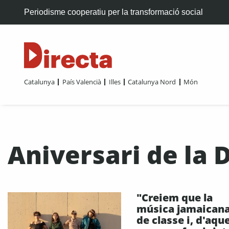
Periodisme cooperatiu per la transformació social
Catalunya
País Valencià
Illes
Catalunya Nord
Món
Aniversari de la 
"Creiem que la
música jamaicana
de classe i, d'aqu