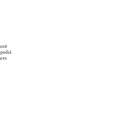
orzè
s podrà
ances