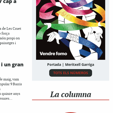
r cap a
es de Les Cruet
 força
 món propi on
paisatges i
i un gran
Portada | Meritxell Garriga
TOTS ELS NÚMEROS
de maig, vam
opular 9 Barris
a
La columna
 quinze anys
esures...