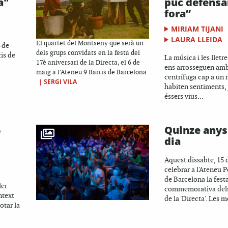
a"
puc defensa
fora”
MIRIAM TIJANI
LAURA LLEIDA
El quartet del Montseny que serà un
4 de
dels grups convidats en la festa del
is de
La música i les lletr
17è aniversari de la Directa, el 6 de
ens arrosseguen amb
maig a l’Ateneu 9 Barris de Barcelona
centrífuga cap a un
|
SERGI VILA
habiten sentiments, 
éssers vius...
5
Quinze anys 
dia
Aquest dissabte, 15 
celebrar a l'Ateneu P
de Barcelona la fest
ler
commemorativa dels
ntext
de la 'Directa'. Les m
otar la