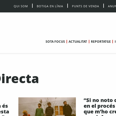
QUI SOM
BOTIGA EN LÍNIA
PUNTS DE VENDA
ANUN
SOTA FOCUS
ACTUALITAT
REPORTATGE
Directa
“Si no noto 
 és
en el procés
esta
que m’ho cr