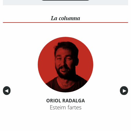
La columna
Anterior
◀︎
Sig
▶︎
ORIOL RADALGA
Esteim fartes