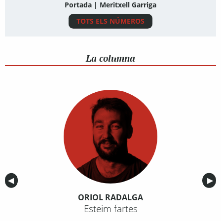
Portada | Meritxell Garriga
TOTS ELS NÚMEROS
La columna
Anterior
◀︎
Sig
▶︎
ORIOL RADALGA
Esteim fartes