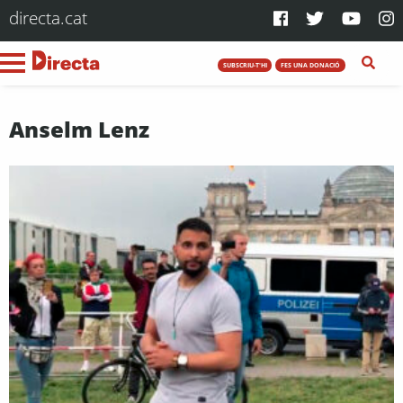
directa.cat
SUBSCRIU-T'HI
FES UNA DONACIÓ
Anselm Lenz