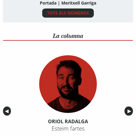
Portada | Meritxell Garriga
TOTS ELS NÚMEROS
La columna
Anterior
◀︎
Sig
▶︎
ORIOL RADALGA
Esteim fartes