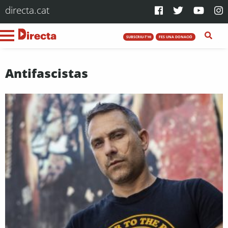
directa.cat
SUBSCRIU-T'HI
FES UNA DONACIÓ
Antifascistas