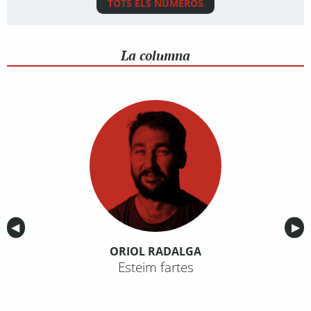
TOTS ELS NÚMEROS
La columna
Anterior
◀︎
Sig
▶︎
ORIOL RADALGA
Esteim fartes