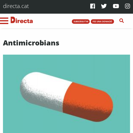
directa.cat
SUBSCRIU-T'HI
FES UNA DONACIÓ
Antimicrobians