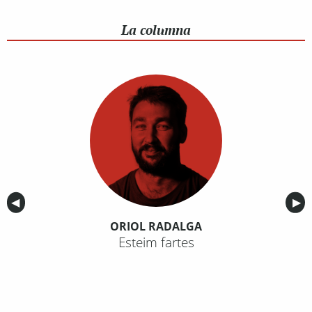
La columna
Anterior
◀︎
Sig
▶︎
ORIOL RADALGA
Esteim fartes