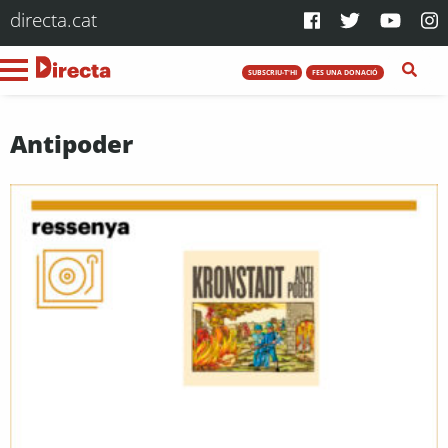
directa.cat
SUBSCRIU-T'HI
FES UNA DONACIÓ
Antipoder