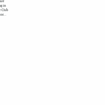
are
g in
re Club
ar...