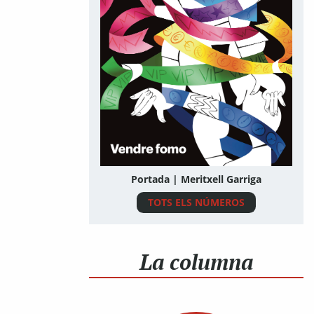
Portada | Meritxell Garriga
TOTS ELS NÚMEROS
La columna