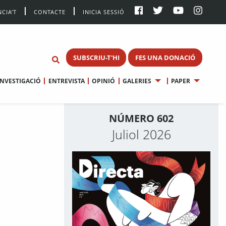
CIA’T
CONTACTE
INICIA SESSIÓ
SUBSCRIU-T'HI
FES UNA DONACIÓ
INVESTIGACIÓ
ENTREVISTA
OPINIÓ
GALERIES
PAPER
NÚMERO 602
Juliol 2026