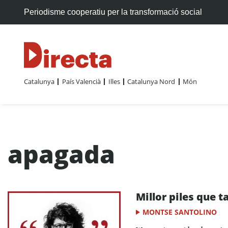
Periodisme cooperatiu per la transformació social
Catalunya
País Valencià
Illes
Catalunya Nord
Món
apagada
Millor piles que t
MONTSE SANTOLINO