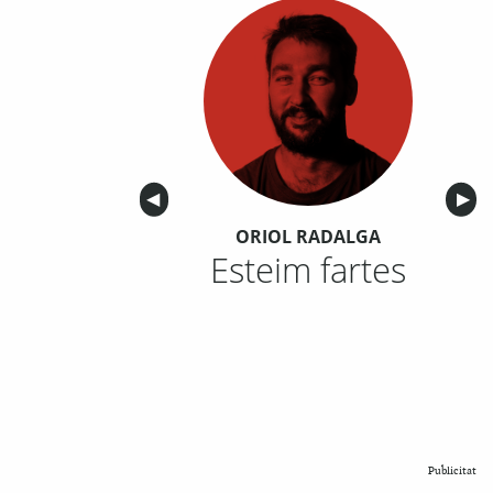
Anterior
◀︎
Sigu
▶︎
ORIOL RADALGA
Esteim fartes
Publicitat