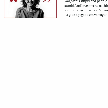
War, war is stupid and people 
stupid And love means nothin
some strange quarters Cultu
La gran apagada em va enganx