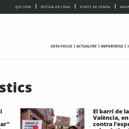
QUI SOM
BOTIGA EN LÍNIA
PUNTS DE VENDA
ANUN
SOTA FOCUS
ACTUALITAT
REPORTATGE
stics
i
El barri de l
València, en 
lar"
contra l'esp