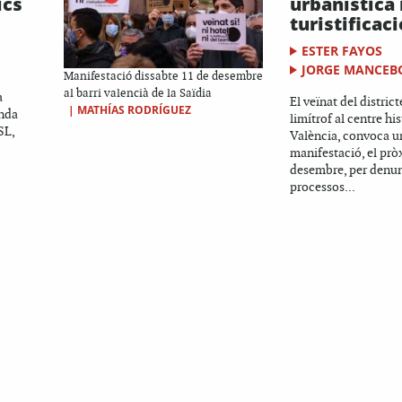
ics
urbanística i
turistificaci
ESTER FAYOS
JORGE MANCEB
Manifestació dissabte 11 de desembre
al barri valencià de la Saïdia
a
El veïnat del district
|
MATHÍAS RODRÍGUEZ
enda
limítrof al centre hi
SL,
València, convoca u
manifestació, el prò
desembre, per denun
processos...