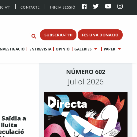
CIA’T
CONTACTE
INICIA SESSIÓ
SUBSCRIU-T'HI
FES UNA DONACIÓ
INVESTIGACIÓ
ENTREVISTA
OPINIÓ
GALERIES
PAPER
NÚMERO 602
Juliol 2026
a Saïdia a
lluita
eculació