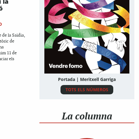
 la
ó
O
e de la Saïdia,
stòric de
na
xim 11 de
ciar els
Portada | Meritxell Garriga
TOTS ELS NÚMEROS
La columna