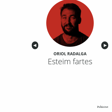
Anterior
◀︎
Sigu
▶︎
ORIOL RADALGA
Esteim fartes
Publicitat