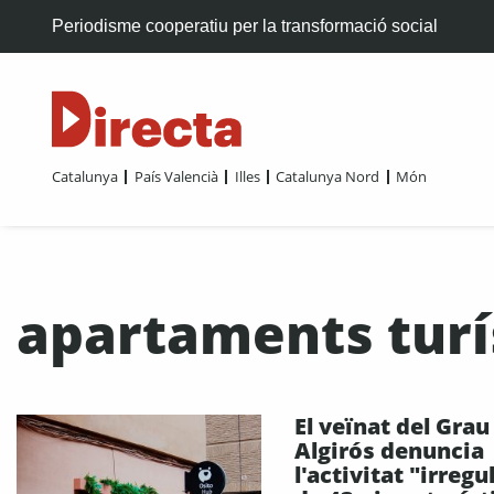
Periodisme cooperatiu per la transformació social
Catalunya
País Valencià
Illes
Catalunya Nord
Món
apartaments turí
El veïnat del Grau 
Algirós denuncia
l'activitat "irregu