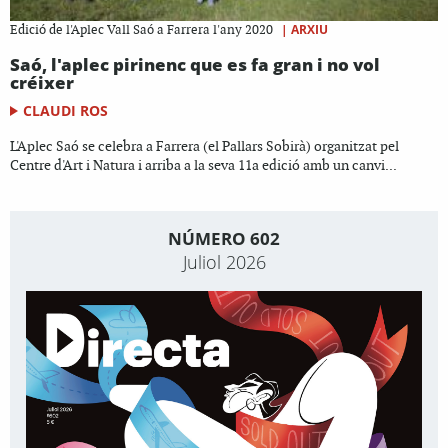
|
ARXIU
Edició de l'Aplec Vall Saó a Farrera l'any 2020
Saó, l'aplec pirinenc que es fa gran i no vol
créixer
CLAUDI ROS
L'Aplec Saó se celebra a Farrera (el Pallars Sobirà) organitzat pel
Centre d'Art i Natura i arriba a la seva 11a edició amb un canvi...
NÚMERO 602
Juliol 2026