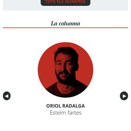
TOTS ELS NÚMEROS
La columna
Anterior
◀︎
Sig
▶︎
ORIOL RADALGA
Esteim fartes