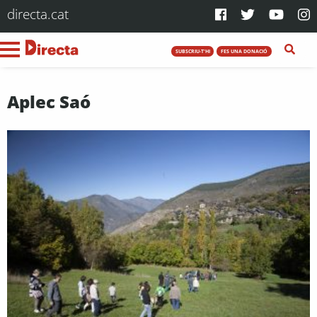
directa.cat
SUBSCRIU-T'HI
FES UNA DONACIÓ
Aplec Saó