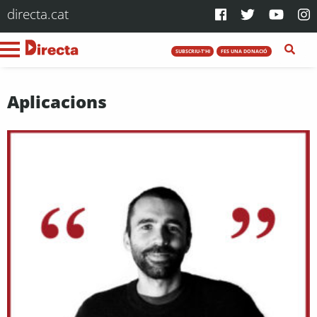
directa.cat
SUBSCRIU-T'HI
FES UNA DONACIÓ
Aplicacions