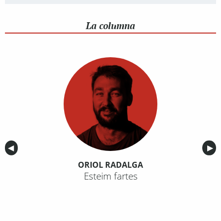
La columna
Anterior
◀︎
Sig
▶︎
ORIOL RADALGA
Esteim fartes