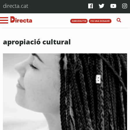
directa.cat
SUBSCRIU-T'HI
FES UNA DONACIÓ
apropiació cultural