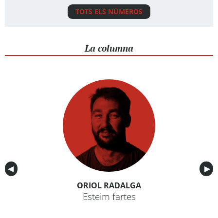
TOTS ELS NÚMEROS
La columna
Anterior
◀︎
Sig
▶︎
ORIOL RADALGA
Esteim fartes