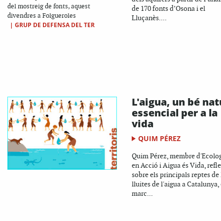
del mostreig de fonts, aquest
de 170 fonts d’Osona i el
divendres a Folgueroles
Lluçanès....
|
GRUP DE DEFENSA DEL TER
L'aigua, un bé nat
essencial per a la
vida
QUIM PÉREZ
Quim Pérez, membre d'Ecolog
en Acció i Aigua és Vida, refl
sobre els principals reptes de 
lluites de l'aigua a Catalunya, 
marc...