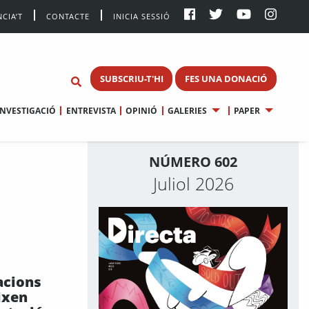
CIA’T
CONTACTE
INICIA SESSIÓ
SUBSCRIU-T'HI
FES UNA DONACIÓ
INVESTIGACIÓ
ENTREVISTA
OPINIÓ
GALERIES
PAPER
NÚMERO 602
Juliol 2026
acions
ixen