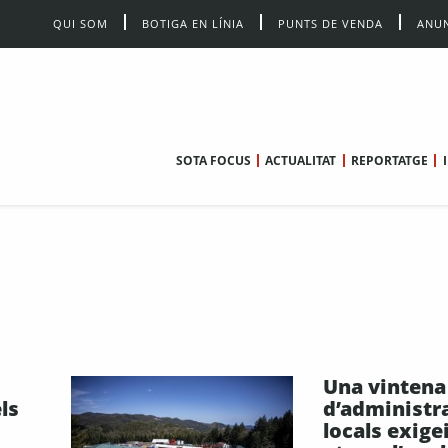
QUI SOM
BOTIGA EN LÍNIA
PUNTS DE VENDA
ANUN
SOTA FOCUS
ACTUALITAT
REPORTATGE
Una vintena
els
d’administr
locals exige