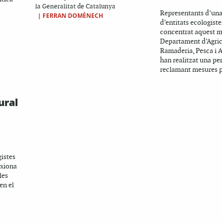
la Generalitat de Catalunya
Representants d’una
|
FERRAN DOMÈNECH
d’entitats ecologiste
concentrat aquest m
Departament d’Agric
Ramaderia, Pesca i 
han realitzat una p
reclamant mesures pe
ural
istes
exiona
les
en el