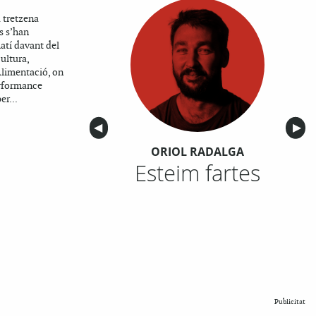
 tretzena
s s’han
atí davant del
ultura,
Alimentació, on
erformance
r...
Anterior
◀︎
Sigu
▶︎
ORIOL RADALGA
Esteim fartes
Publicitat