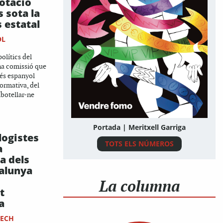
lotació
s sota la
s estatal
OL
olítics del
na comissió que
rés espanyol
normativa, del
botellar-ne
Portada | Meritxell Garriga
logistes
TOTS ELS NÚMEROS
a
a dels
talunya
La columna
t
a
NECH