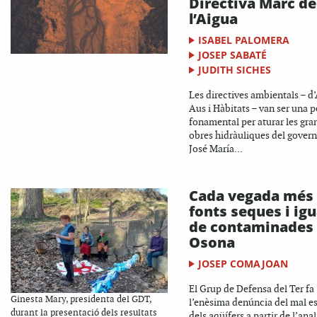
Directiva Marc de
l’Aigua
ISABEL PALOMERA
JOSEP SABATÉ
JUDITH SICHES
Les directives ambientals – d’
Aus i Hàbitats – van ser una 
fonamental per aturar les gra
obres hidràuliques del govern
José María...
Cada vegada més
fonts seques i igu
de contaminades
Osona
JOSEP COMAJOAN
El Grup de Defensa del Ter fa
Ginesta Mary, presidenta del GDT,
l’enèsima denúncia del mal es
durant la presentació dels resultats
dels aqüífers a partir de l’anal