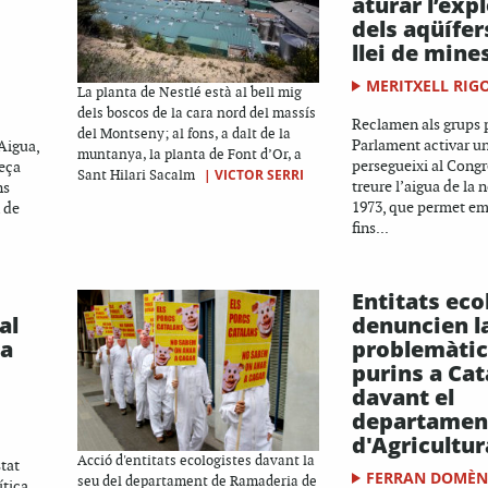
aturar l’exp
dels aqüífer
llei de mine
MERITXELL RIG
La planta de Nestlé està al bell mig
dels boscos de la cara nord del massís
Reclamen als grups p
del Montseny; al fons, a dalt de la
Parlament activar u
Aigua,
muntanya, la planta de Font d’Or, a
persegueixi al Cong
peça
|
VICTOR SERRI
Sant Hilari Sacalm
treure l’aigua de la 
ns
1973, que permet em
 de
fins...
Entitats eco
al
denuncien l
 a
problemàtic
purins a Ca
davant el
departamen
d'Agricultur
Acció d'entitats ecologistes davant la
tat
FERRAN DOMÈ
seu del departament de Ramaderia de
ítica