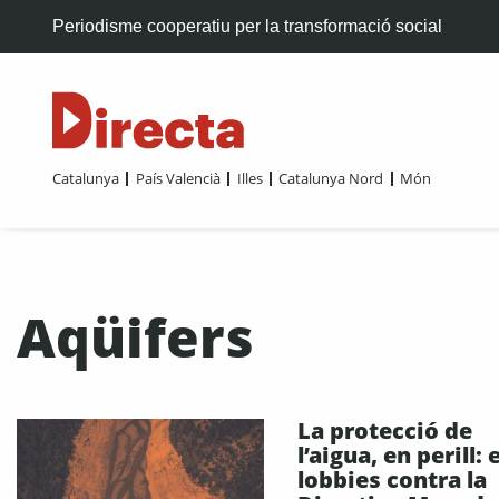
Periodisme cooperatiu per la transformació social
Catalunya
País Valencià
Illes
Catalunya Nord
Món
Aqüifers
La protecció de
l’aigua, en perill: 
lobbies contra la