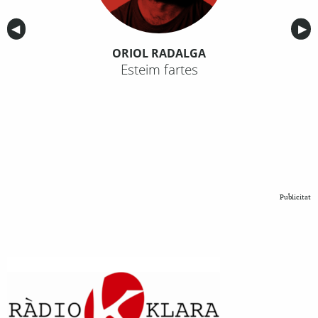
Anterior
◀︎
Sig
▶︎
ORIOL RADALGA
Esteim fartes
Publicitat