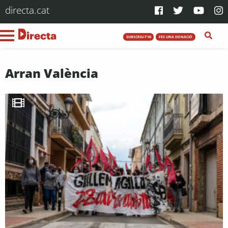
directa.cat
SUBSCRIU-T'HI
FES UNA DONACIÓ
Arran València