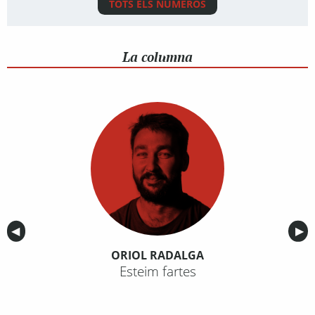
TOTS ELS NÚMEROS
La columna
Anterior
◀︎
Sig
▶︎
ORIOL RADALGA
Esteim fartes