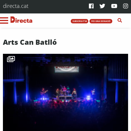
directa.cat
SUBSCRIU-T'HI
FES UNA DONACIÓ
Arts Can Batlló