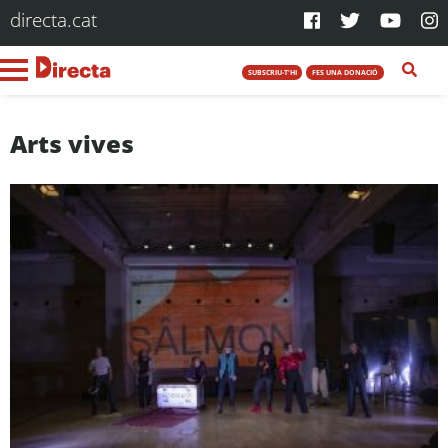
directa.cat
SUBSCRIU-T'HI
FES UNA DONACIÓ
Arts vives