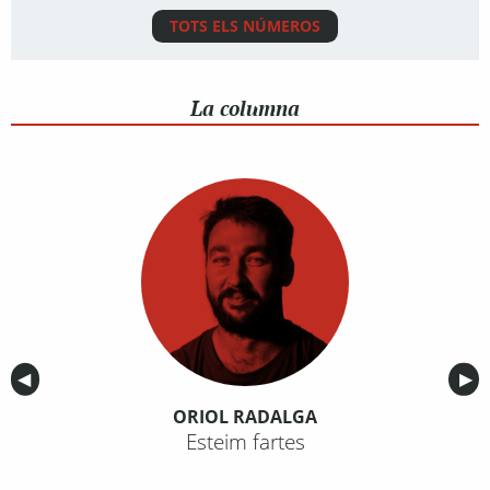
TOTS ELS NÚMEROS
La columna
Anterior
◀︎
Sig
▶︎
ORIOL RADALGA
Esteim fartes