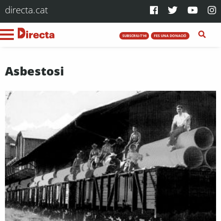
directa.cat
SUBSCRIU-T'HI
FES UNA DONACIÓ
Asbestosi