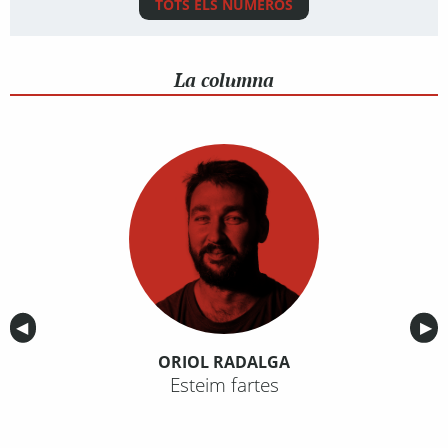
TOTS ELS NÚMEROS
La columna
Anterior
◀︎
Sig
▶︎
ORIOL RADALGA
Esteim fartes