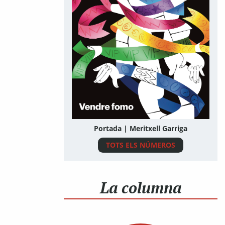
Portada | Meritxell Garriga
TOTS ELS NÚMEROS
La columna