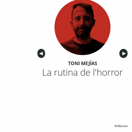
Anterior
◀︎
Sigu
▶︎
TONI MEJÍAS
La rutina de l'horror
Publicitat