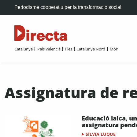
Periodisme cooperatiu per la transformació social
Catalunya
País Valencià
Illes
Catalunya Nord
Món
Assignatura de re
Educació laica, u
assignatura pend
SÍLVIA LUQUE