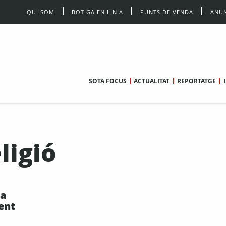
QUI SOM
BOTIGA EN LÍNIA
PUNTS DE VENDA
ANUN
SOTA FOCUS
ACTUALITAT
REPORTATGE
ligió
na
ent