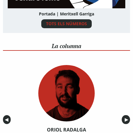
Portada | Meritxell Garriga
TOTS ELS NÚMEROS
La columna
Anterior
◀︎
Sig
▶︎
ORIOL RADALGA