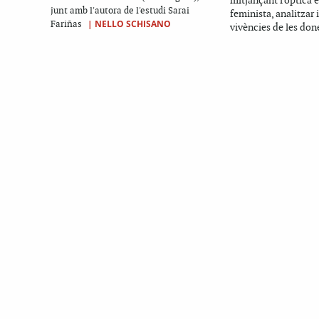
mitjançant l'òptica e
junt amb l'autora de l'estudi Sarai
feminista, analitzar 
|
NELLO SCHISANO
Fariñas
vivències de les done