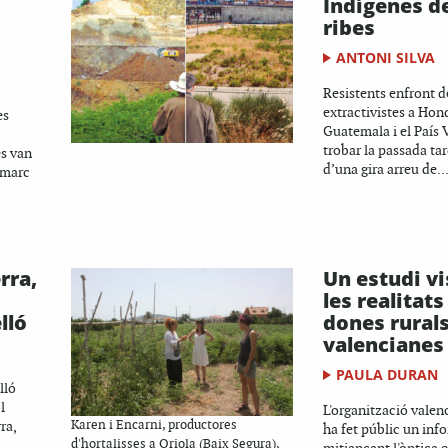
Indígenes de
ribes
ANTONI SILVA
Resistents enfront d
extractivistes a Hon
es
Guatemala i el País 
trobar la passada ta
es van
d’una gira arreu de..
 marc
rra,
Un estudi vi
les realitats
lló
dones rural
valencianes
PAULA DURAN
lló
l
L'organització valen
ra,
Karen i Encarni, productores
ha fet públic un inf
d'hortalisses a Oriola (Baix Segura),