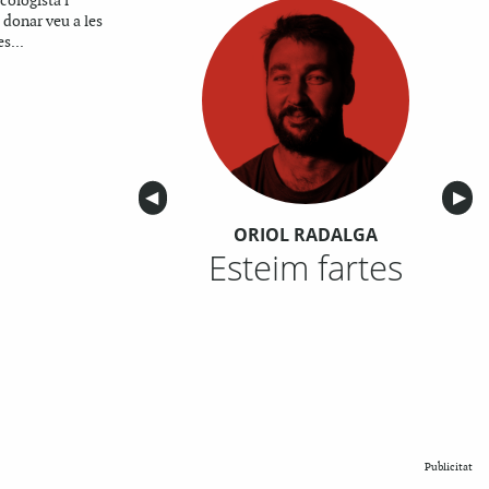
cologista i
i donar veu a les
s...
Anterior
◀︎
Sigu
▶︎
ORIOL RADALGA
Esteim fartes
Publicitat