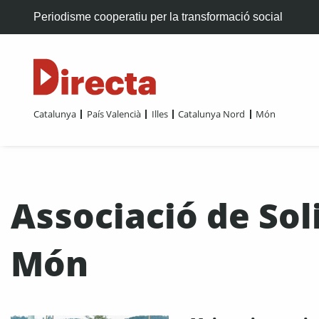
Periodisme cooperatiu per la transformació social
Catalunya
País Valencià
Illes
Catalunya Nord
Món
Associació de Soli
Món