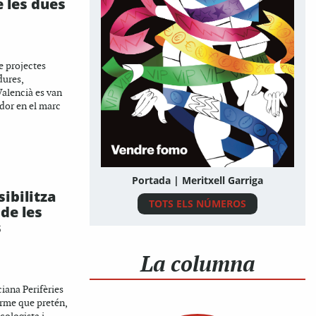
 les dues
e projectes
dures,
Valencià es van
rdor en el marc
.
Portada | Meritxell Garriga
sibilitza
TOTS ELS NÚMEROS
 de les
s
La columna
ciana Perifèries
orme que pretén,