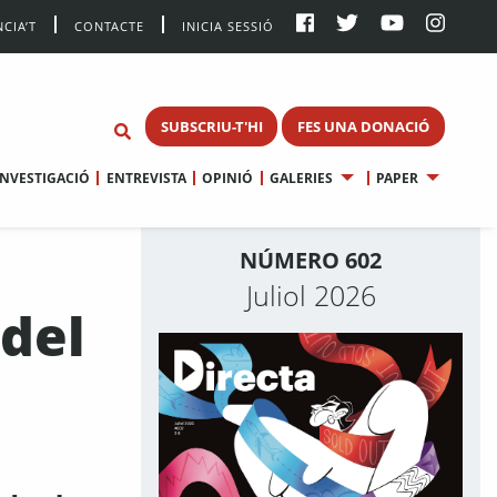
CIA’T
CONTACTE
INICIA SESSIÓ
SUBSCRIU-T'HI
FES UNA DONACIÓ
INVESTIGACIÓ
ENTREVISTA
OPINIÓ
GALERIES
PAPER
NÚMERO 602
Juliol 2026
 del