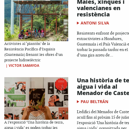
Maies, xinques i
valencianes en
resistència
ANTONI SILVA
Resistents enfront de project
extractivistes a Hondures,
Activistes al ‘plantón’ de la
Guatemala i el País Valencià 
Resistència Pacífica d’Ixquisis
trobar la passada tardor en el
(Guatemala) frenant les obres d’un
d’una gira arreu de...
projecte hidroelèctric
|
VICTOR SAMAYOA
Una història de te
aigua i vida al
Menador de Caste
PAU BELTRÁN
L'edifici del Menador de Caste
acull fins al pròxim 15 de julio
A l’exposició "Una història de terra,
l'exposició 'Una història de ter
aigua i vida" es poden trobar les
aigua i vida', organitzada per