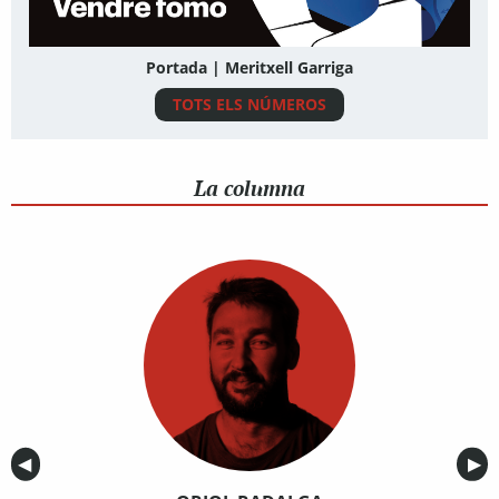
Portada | Meritxell Garriga
TOTS ELS NÚMEROS
La columna
Anterior
◀︎
Sig
▶︎