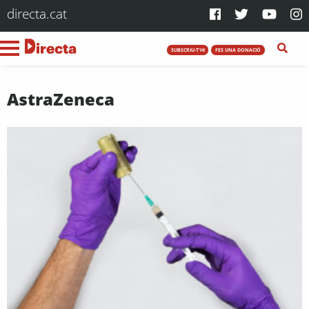
directa.cat
SUBSCRIU-T'HI
FES UNA DONACIÓ
AstraZeneca