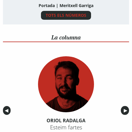
Portada | Meritxell Garriga
TOTS ELS NÚMEROS
La columna
Anterior
◀︎
Sig
▶︎
ORIOL RADALGA
Esteim fartes