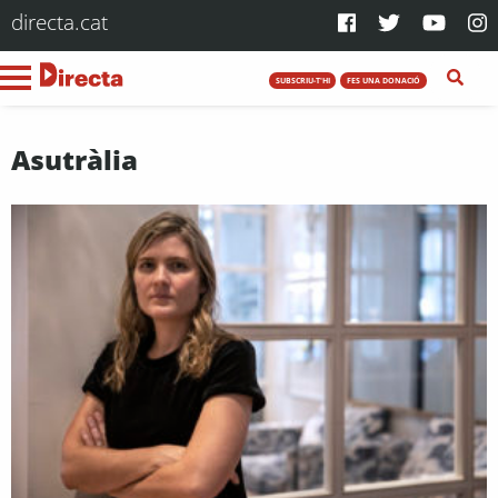
directa.cat
SUBSCRIU-T'HI
FES UNA DONACIÓ
Asutràlia