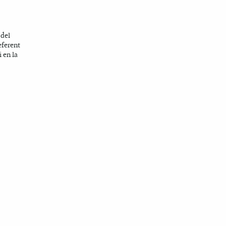
 del
eferent
i en la