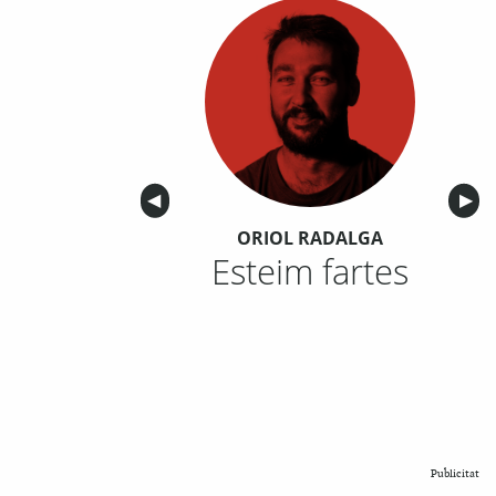
Anterior
◀︎
Sigu
▶︎
ORIOL RADALGA
Esteim fartes
Publicitat