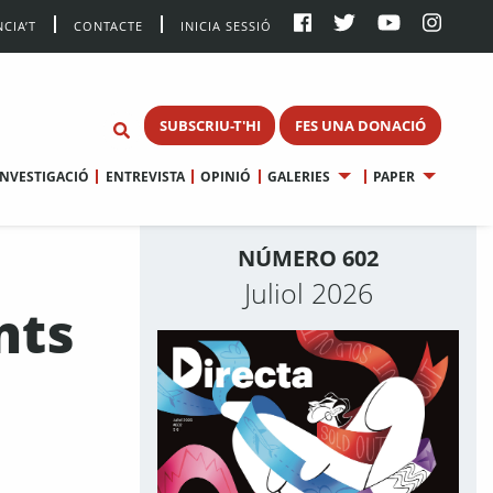
CIA’T
CONTACTE
INICIA SESSIÓ
SUBSCRIU-T'HI
FES UNA DONACIÓ
INVESTIGACIÓ
ENTREVISTA
OPINIÓ
GALERIES
PAPER
NÚMERO 602
Juliol 2026
nts