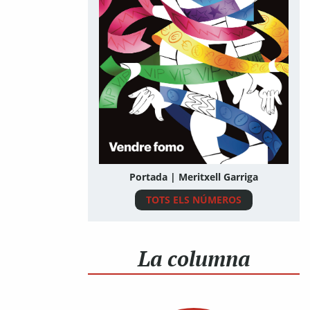
Portada | Meritxell Garriga
TOTS ELS NÚMEROS
La columna