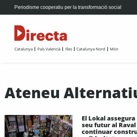
Periodisme cooperatiu per la transformació social
Catalunya
País Valencià
Illes
Catalunya Nord
Món
Ateneu Alternatiu
El Lokal assegura 
seu futur al Raval
continuar constr