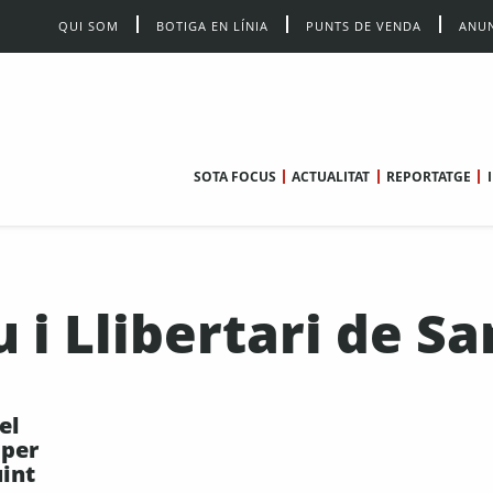
QUI SOM
BOTIGA EN LÍNIA
PUNTS DE VENDA
ANUN
SOTA FOCUS
ACTUALITAT
REPORTATGE
 i Llibertari de Sa
el
 per
uint