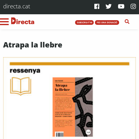
directa.cat
SUBSCRIU-T'HI
FES UNA DONACIÓ
Atrapa la llebre