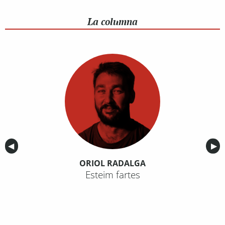
La columna
Anterior
◀︎
Sig
▶︎
ORIOL RADALGA
Esteim fartes