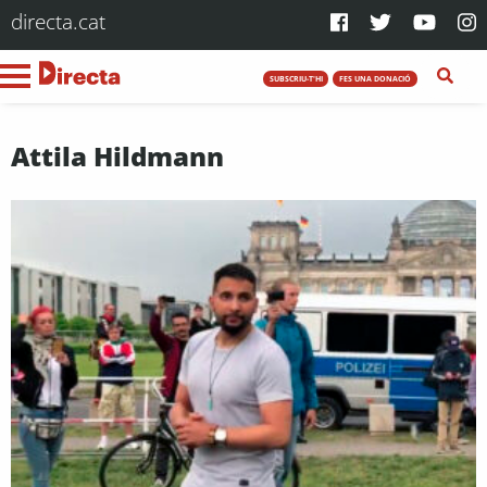
directa.cat
SUBSCRIU-T'HI
FES UNA DONACIÓ
Attila Hildmann