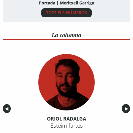
Portada | Meritxell Garriga
TOTS ELS NÚMEROS
La columna
Anterior
◀︎
Sig
▶︎
ORIOL RADALGA
Esteim fartes