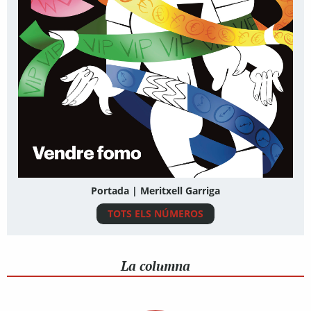
Portada | Meritxell Garriga
TOTS ELS NÚMEROS
La columna