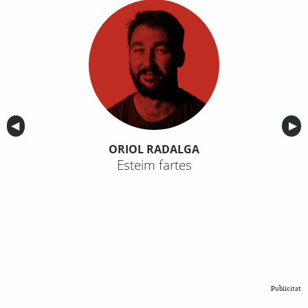
Anterior
◀︎
Sig
▶︎
ORIOL RADALGA
Esteim fartes
Publicitat