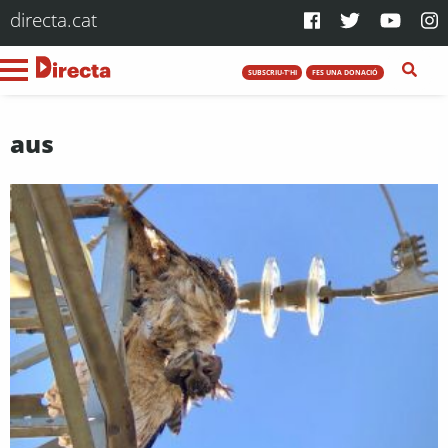
directa.cat
SUBSCRIU-T'HI
FES UNA DONACIÓ
aus