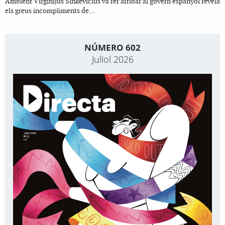
Ambient Virginijus Sinkevicius va fer arribar al govern espanyol revela
els greus incompliments de...
NÚMERO 602
Juliol 2026