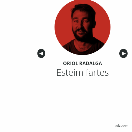
Anterior
◀︎
Sigu
▶︎
ORIOL RADALGA
Esteim fartes
Publicitat