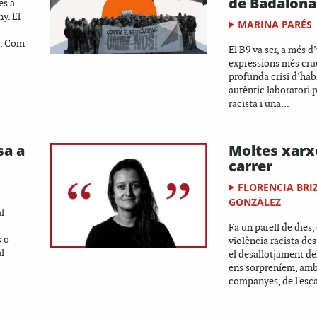
de Badalona
es a
y. El
MARINA PARÉS
a. Com
El B9 va ser, a més d
expressions més crue
profunda crisi d’hab
autèntic laboratori 
racista i una...
sa a
Moltes xarx
carrer
FLORENCIA BRI
GONZÁLEZ
l
Fa un parell de dies,
 o
violència racista de
l
el desallotjament de
ens sorpreníem, amb
companyes, de l'esca