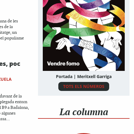
’una de les
s de la
itatge, un
pel populisme
es, poc
Portada | Meritxell Garriga
ZUELA
TOTS ELS NÚMEROS
 davant de la
splegada entorn
l B9 a Badalona,
La columna
 algunes
ssa...