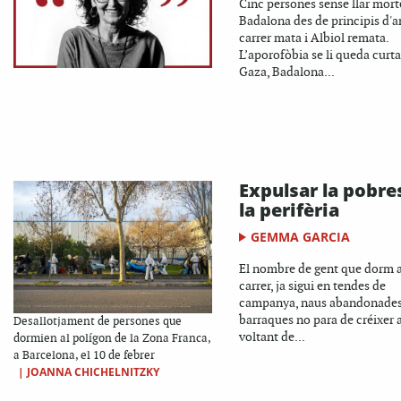
Cinc persones sense llar mort
Badalona des de principis d'an
carrer mata i Albiol remata.
L’aporofòbia se li queda curt
Gaza, Badalona...
Expulsar la pobre
la perifèria
GEMMA GARCIA
El nombre de gent que dorm a
carrer, ja sigui en tendes de
campanya, naus abandonades
barraques no para de créixer a
Desallotjament de persones que
voltant de...
dormien al polígon de la Zona Franca,
a Barcelona, el 10 de febrer
|
JOANNA CHICHELNITZKY