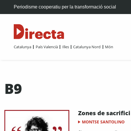
Periodisme cooperatiu per la transformació social
Catalunya
País Valencià
Illes
Catalunya Nord
Món
B9
Zones de sacrifici
MONTSE SANTOLINO