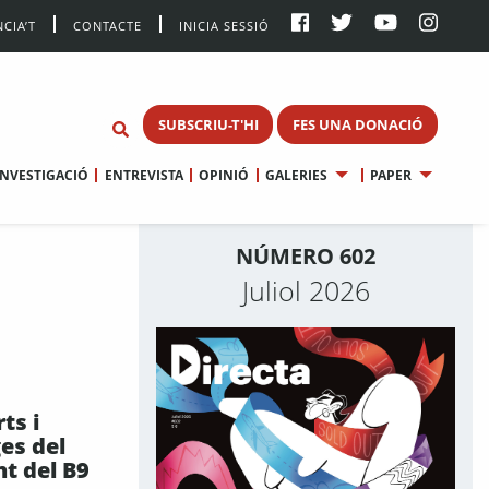
CIA’T
CONTACTE
INICIA SESSIÓ
SUBSCRIU-T'HI
FES UNA DONACIÓ
INVESTIGACIÓ
ENTREVISTA
OPINIÓ
GALERIES
PAPER
NÚMERO 602
Juliol 2026
ts i
es del
t del B9