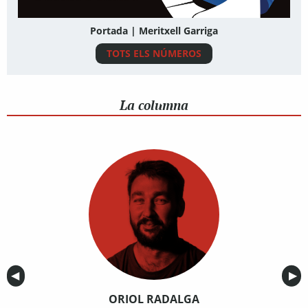
Portada | Meritxell Garriga
TOTS ELS NÚMEROS
La columna
Anterior
◀︎
Sig
▶︎
ORIOL RADALGA