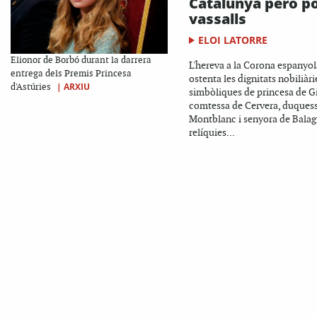
Catalunya però p
vassalls
ELOI LATORRE
Elionor de Borbó durant la darrera
L'hereva a la Corona espanyol
entrega dels Premis Princesa
ostenta les dignitats nobiliàri
|
ARXIU
d'Astúries
simbòliques de princesa de G
comtessa de Cervera, duques
Montblanc i senyora de Balag
relíquies...