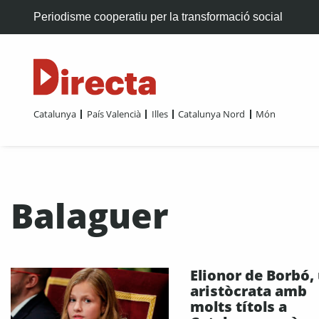
Periodisme cooperatiu per la transformació social
Catalunya
País Valencià
Illes
Catalunya Nord
Món
Balaguer
Elionor de Borbó,
aristòcrata amb
molts títols a