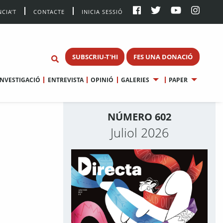
CIA’T
CONTACTE
INICIA SESSIÓ
SUBSCRIU-T'HI
FES UNA DONACIÓ
INVESTIGACIÓ
ENTREVISTA
OPINIÓ
GALERIES
PAPER
NÚMERO 602
Juliol 2026