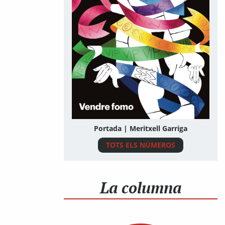
Portada | Meritxell Garriga
TOTS ELS NÚMEROS
La columna