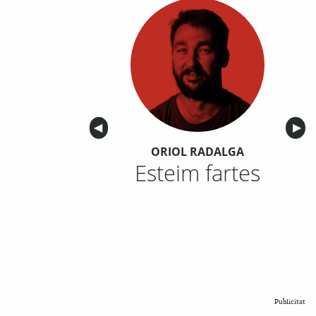
Anterior
◀︎
Sigu
▶︎
ORIOL RADALGA
Esteim fartes
Publicitat