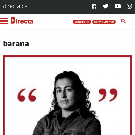
directa.cat
SUBSCRIU-T'HI
FES UNA DONACIÓ
barana