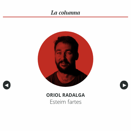
La columna
Anterior
◀︎
Sig
▶︎
ORIOL RADALGA
Esteim fartes