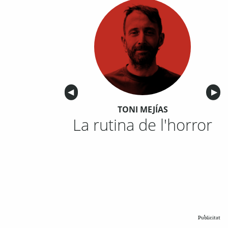
Anterior
◀︎
Sigu
▶︎
TONI MEJÍAS
La rutina de l'horror
Publicitat