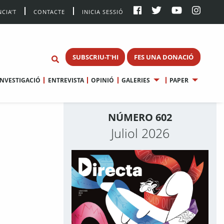
CIA’T
CONTACTE
INICIA SESSIÓ
SUBSCRIU-T'HI
FES UNA DONACIÓ
INVESTIGACIÓ
ENTREVISTA
OPINIÓ
GALERIES
PAPER
NÚMERO 602
Juliol 2026