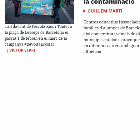
la contaminació
GUILLEM MARTÍ
Centres educatius i associaci
Tall davant de l'escola Rius i Taulet a
famílies d'alumnes de Barcel
la plaça de Lesseps de Barcelona el
així com entitats veïnals de d
passat 1 de febrer, en el marc de la
municipis catalans, provoquen
campanya #RevoltaEscolar
en diferents carrers amb gran
|
VICTOR SERRI
afluència...