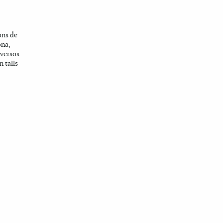
ons de
ona,
iversos
 talls