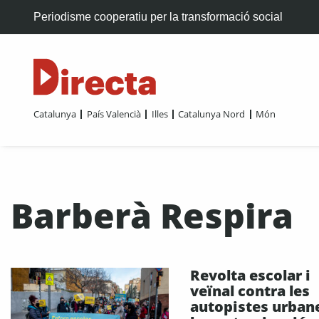
Periodisme cooperatiu per la transformació social
Catalunya
País Valencià
Illes
Catalunya Nord
Món
Barberà Respira
Revolta escolar i
veïnal contra les
autopistes urbane