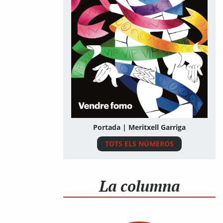
Portada | Meritxell Garriga
TOTS ELS NÚMEROS
La columna