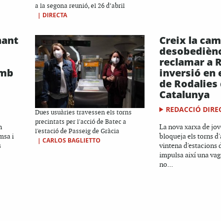
a la segona reunió, el 26 d’abril
|
DIRECTA
nant
Creix la ca
desobediènc
s
reclamar a 
amb
inversió en 
de Rodalies
Catalunya
REDACCIÓ DIRE
Dues usuàries travessen els torns
precintats per l'acció de Batec a
n
La nova xarxa de jov
l'estació de Passeig de Gràcia
msa i
bloqueja els torns d
|
CARLOS BAGLIETTO
s
vintena d'estacions d
impulsa així una vag
no...