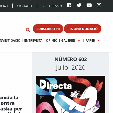
CIA’T
CONTACTE
INICIA SESSIÓ
SUBSCRIU-T'HI
FES UNA DONACIÓ
INVESTIGACIÓ
ENTREVISTA
OPINIÓ
GALERIES
PAPER
NÚMERO 602
Juliol 2026
ncia la
 contra
aska per