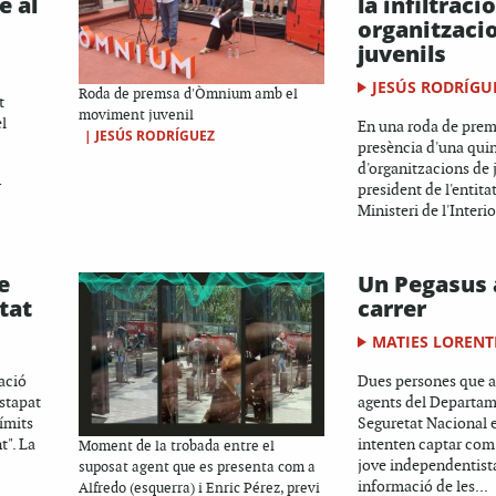
e al
la infiltració
organitzaci
juvenils
JESÚS RODRÍGU
Roda de premsa d'Òmnium amb el
t
moviment juvenil
l
En una roda de prem
|
JESÚS RODRÍGUEZ
presència d'una qui
d'organitzacions de j
r
president de l'entitat
Ministeri de l'Interio
e
Un Pegasus 
tat
carrer
MATIES LORENT
ació
Dues persones que a
stapat
agents del Departam
límits
Seguretat Nacional 
t". La
intenten captar com
Moment de la trobada entre el
jove independentista
suposat agent que es presenta com a
informació de les...
Alfredo (esquerra) i Enric Pérez, previ