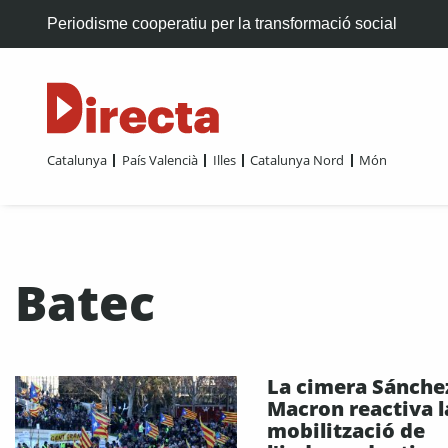
Periodisme cooperatiu per la transformació social
Catalunya
País Valencià
Illes
Catalunya Nord
Món
Batec
La cimera Sánche
Macron reactiva l
mobilització de