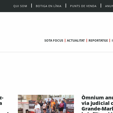
QUI SOM
BOTIGA EN LÍNIA
PUNTS DE VENDA
ANUN
SOTA FOCUS
ACTUALITAT
REPORTATGE
z-
Òmnium anu
a
via judicial
Grande-Marl