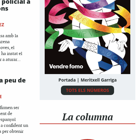
 policial a
ons
EZ
sa amb la
nzena
oves, el
 ha instat el
r a aturar...
a peu de
Portada | Meritxell Garriga
TOTS ELS NÚMEROS
E
firmen ser
La columna
ent de
espanyol
 a confident un
 per obtenir