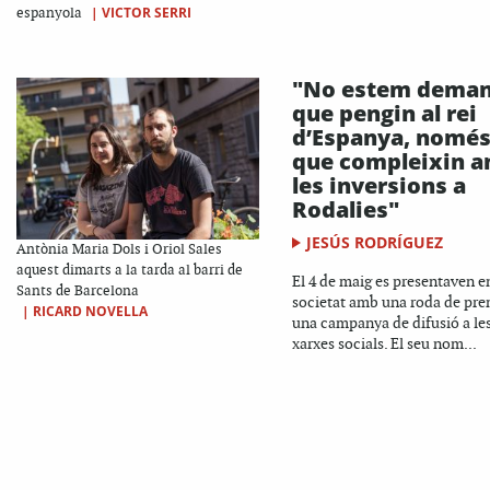
|
VICTOR SERRI
espanyola
"No estem dema
que pengin al rei
d’Espanya, nomé
que compleixin 
les inversions a
Rodalies"
JESÚS RODRÍGUEZ
Antònia Maria Dols i Oriol Sales
aquest dimarts a la tarda al barri de
El 4 de maig es presentaven e
Sants de Barcelona
societat amb una roda de pre
|
RICARD NOVELLA
una campanya de difusió a le
xarxes socials. El seu nom...