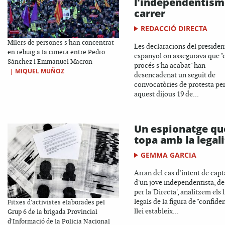
l'independentism
carrer
REDACCIÓ DIRECTA
Milers de persones s'han concentrat
Les declaracions del presiden
en rebuig a la cimera entre Pedro
espanyol on assegurava que "e
Sánchez i Emmanuel Macron
procés s'ha acabat" han
|
MIQUEL MUÑOZ
desencadenat un seguit de
convocatòries de protesta pe
aquest dijous 19 de...
Un espionatge qu
topa amb la legali
GEMMA GARCIA
Arran del cas d'intent de capt
d'un jove independentista, de
per la 'Directa', analitzem els 
legals de la figura de "confiden
Fitxes d'activistes elaborades pel
llei estableix...
Grup 6 de la brigada Provincial
d'Informació de la Policia Nacional