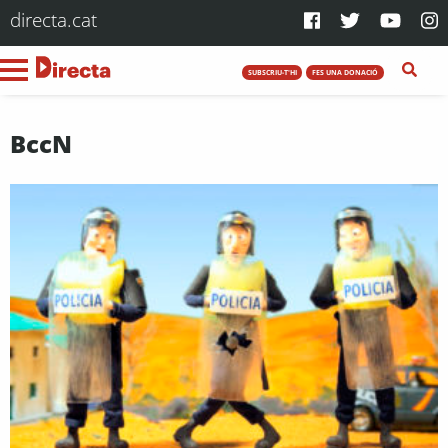
directa.cat
SUBSCRIU-T'HI
FES UNA DONACIÓ
BccN