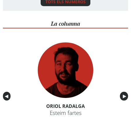
TOTS ELS NÚMEROS
La columna
Anterior
◀︎
Sig
▶︎
ORIOL RADALGA
Esteim fartes