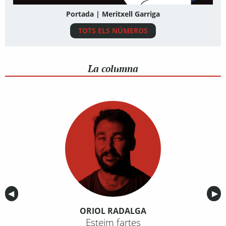
Portada | Meritxell Garriga
TOTS ELS NÚMEROS
La columna
Anterior
◀︎
Sig
▶︎
ORIOL RADALGA
Esteim fartes