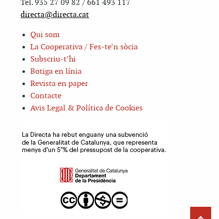
Tel. 935 27 09 82 / 661 493 117
directa@directa.cat
Qui som
La Cooperativa / Fes-te’n sòcia
Subscriu-t’hi
Botiga en línia
Revista en paper
Contacte
Avis Legal & Política de Cookies