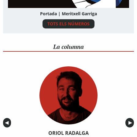
Portada | Meritxell Garriga
TOTS ELS NÚMEROS
La columna
Anterior
◀︎
Sig
▶︎
ORIOL RADALGA