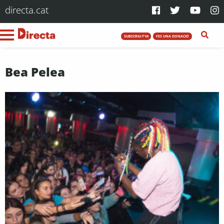
directa.cat
SUBSCRIU-T'HI
FES UNA DONACIÓ
Bea Pelea