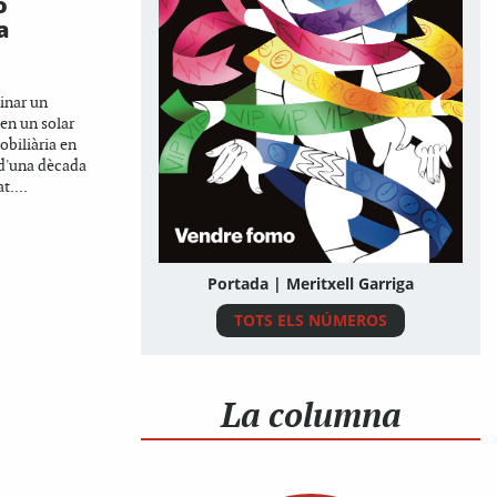
ó
a
minar un
en un solar
obiliària en
 d'una dècada
....
Portada | Meritxell Garriga
TOTS ELS NÚMEROS
La columna