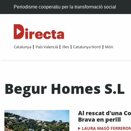
Periodisme cooperatiu per la transformació social
Catalunya
País Valencià
Illes
Catalunya Nord
Món
Begur Homes S.L
Al rescat d'una C
Brava en perill
LAURA MASÓ FERRERO