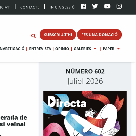
CIA’T
CONTACTE
INICIA SESSIÓ
SUBSCRIU-T'HI
FES UNA DONACIÓ
INVESTIGACIÓ
ENTREVISTA
OPINIÓ
GALERIES
PAPER
NÚMERO 602
Juliol 2026
berada de
si veïnal