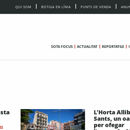
QUI SOM
BOTIGA EN LÍNIA
PUNTS DE VENDA
ANUN
SOTA FOCUS
ACTUALITAT
REPORTATGE
osta
L'Horta Alli
Sants, un oa
per ofegar
NS