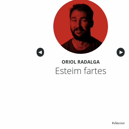
Anterior
◀︎
Sigu
▶︎
ORIOL RADALGA
Esteim fartes
Publicitat