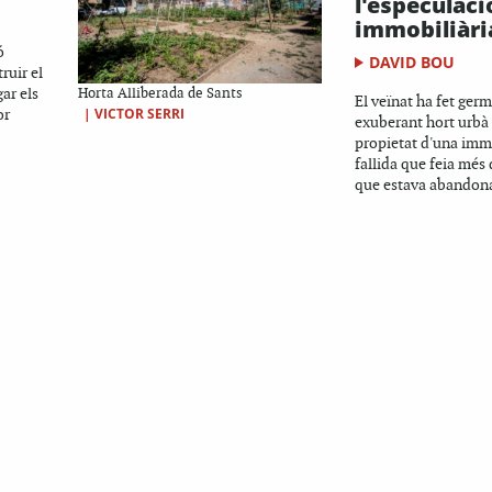
l'especulaci
immobiliàri
ó
DAVID BOU
ruir el
gar els
Horta Alliberada de Sants
El veïnat ha fet ger
or
|
VICTOR SERRI
exuberant hort urbà 
propietat d'una imm
fallida que feia més
que estava abandonat