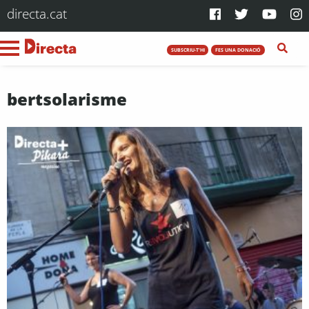
directa.cat
SUBSCRIU-T'HI
FES UNA DONACIÓ
bertsolarisme