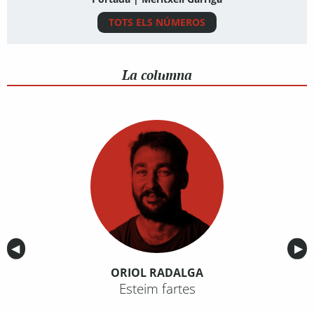
TOTS ELS NÚMEROS
La columna
Anterior
◀︎
Sig
▶︎
ORIOL RADALGA
Esteim fartes