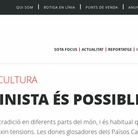
QUI SOM
BOTIGA EN LÍNIA
PUNTS DE VENDA
ANUN
SOTA FOCUS
ACTUALITAT
REPORTATGE
CULTURA
INISTA ÉS POSSIBL
tradició en diferents parts del món, i és habitual 
ixin tensions. Les dones glosadores dels Països C