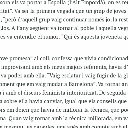
essora els va portar a Espolla (l’Alt Empordà), on es r
ritat”. Va ser la primera vegada que un grup de joves
, “però d’aquell grup vaig continuar només jo, la rest
Llos. A l’any següent va tornar al poble i aquella ve
, es va entendre el rumor: “Qui és aquesta joveneta q
ove promesa” al coll, confessa que vivia condiciona
 improvisant amb els meus majors referents, havia d’
ó va poder amb ella. “Vaig esclatar i vaig fugir de la g
oment que em vaig mudar a Barcelona”. Va tornar an
i amb el discurs feminista interioritzat. De seguida 
 sobre ella havia canviat, igual que els consells que 
rs em deien que havia de millorar la tècnica, que po
ona. Quan vaig tornar amb la tècnica millorada, em v
de mesurar les paraules, que anés amb compte amb el