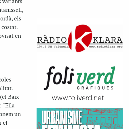
s variants
anissell,
ordà, els
 costat.
ovisat en
coles
litat.
(el Baix
: “Ella
cionem un
r el