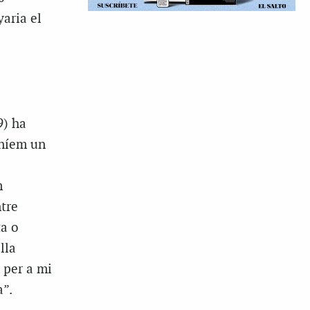
aria el
9) ha
eníem un
m
tre
ta o
lla
 per a mi
a”.