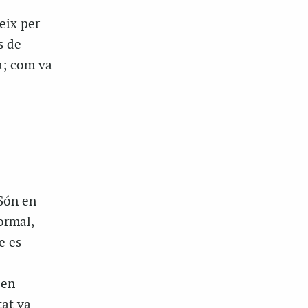
eix per
s de
a; com va
 Són en
ormal,
e es
 en
tat va