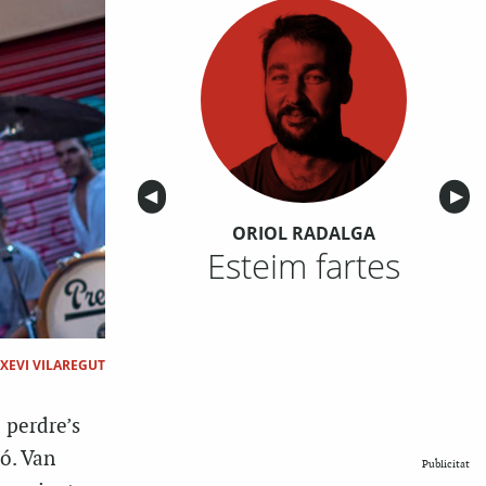
Anterior
◀︎
Sigu
▶︎
ORIOL RADALGA
Esteim fartes
XEVI VILAREGUT
 perdre’s
ió. Van
Publicitat