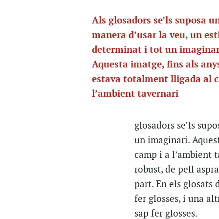
Als glosadors se’ls suposa u
manera d’usar la veu, un esti
determinat i tot un imaginar
Aquesta imatge, fins als any
estava totalment lligada al 
l’ambient tavernari
glosadors se’ls supo
un imaginari. Aquest
camp i a l’ambient t
robust, de pell aspr
part. En els glosats
fer glosses, i una al
sap fer glosses.