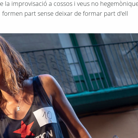
 de la improvisació a cossos i veus no hegemòniqu
 formen part sense deixar de formar part d'ell