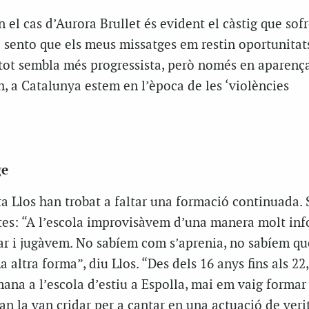
n el cas d’Aurora Brullet és evident el càstig que sofr
o sento que els meus missatges em restin oportunitat
 tot sembla més progressista, però només en aparenç
, a Catalunya estem en l’època de les ‘violències
ge
ta Llos han trobat a faltar una formació continuada.
tes: “A l’escola improvisàvem d’una manera molt inf
 i jugàvem. No sabíem com s’aprenia, no sabíem qu
 altra forma”, diu Llos. “Des dels 16 anys fins als 22,
ana a l’escola d’estiu a Espolla, mai em vaig formar
an la van cridar per a cantar en una actuació de veri