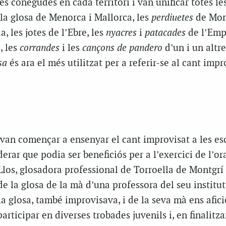
es conegudes en cada territori i van unificar totes le
la glosa de Menorca i Mallorca, les
perdiuetes
de Mont
a, les jotes de l’Ebre, les
nyacres
i
patacades
de l’Emp
, les
corrandes
i les
cançons de pandero
d’un i un altre
sa
és ara el més utilitzat per a referir-se al cant impr
 van començar a ensenyar el cant improvisat a les es
erar que podia ser beneficiós per a l’exercici de l’ora
los, glosadora professional de Torroella de Montgrí 
e la glosa de la mà d’una professora del seu institut
a glosa, també improvisava, i de la seva mà ens afi
articipar en diverses trobades juvenils i, en finalitza