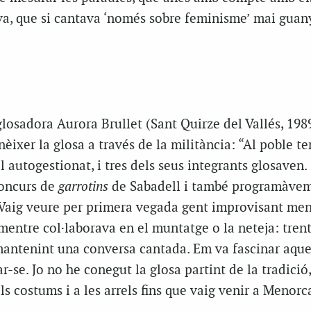
a, que si cantava ‘només sobre feminisme’ mai guany
 glosadora Aurora Brullet (Sant Quirze del Vallés, 198
onèixer la glosa a través de la militància: “Al poble t
l autogestionat, i tres dels seus integrants glosaven.
concurs de
garrotins
de Sabadell i també programàve
 Vaig veure per primera vegada gent improvisant men
 mentre col·laborava en el muntatge o la neteja: tren
antenint una conversa cantada. Em va fascinar aque
se. Jo no he conegut la glosa partint de la tradició,
ls costums i a les arrels fins que vaig venir a Menorc