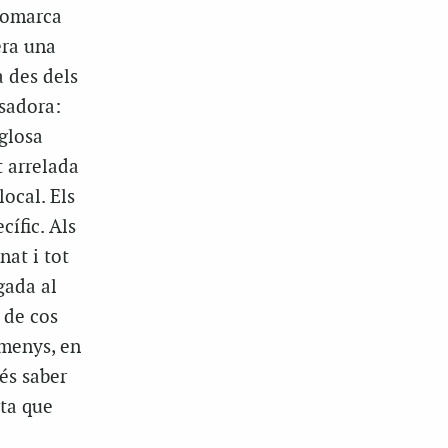
 comarca
era una
a des dels
osadora:
 glosa
t arrelada
local. Els
cífic. Als
nat i tot
gada al
 de cos
lmenys, en
és saber
sta que