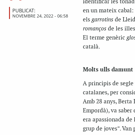
identificar les tonad
PUBLICAT:
en un mateix cabal: 
NOVEMBRE 24, 2022 - 06:58
els
garrotins
de Lleid
romanços
de les illes
El terme genèric
glo
català.
Molts ulls damunt
A principis de segle
catalanes, per consid
Amb 28 anys, Berta L
Empordà), va saber d
era apassionada de l
grup de joves”. Van p