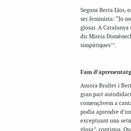
Segons Berta Llos, e
ser feminista: “Jo n
glosar. A Catalunya
dir Mireia Domènech
simpàtiques’”.
Fam d’aprenentat
Aurora Brullet i Ber
gran part autodidac
començàvem a cantar
podia aprendre d’una
exceptuant una setm
glosa”, continua. Qu