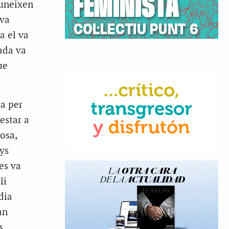
euneixen
 va
a el va
gada va
ue
da per
estar a
losa,
ys
es va
li
dia
an
s