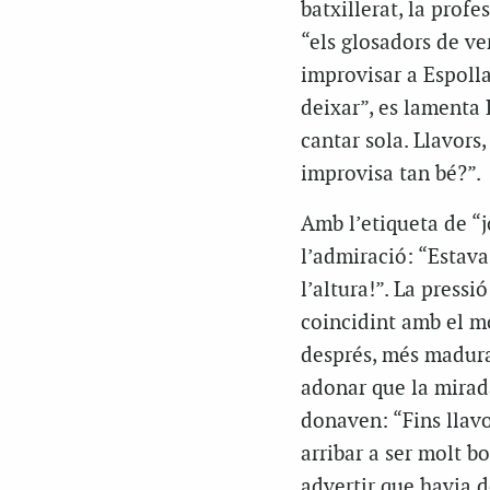
batxillerat, la prof
“els glosadors de ve
improvisar a Espolla
deixar”, es lamenta 
cantar sola. Llavors
improvisa tan bé?”.
Amb l’etiqueta de “j
l’admiració: “Estava
l’altura!”. La pressi
coincidint amb el m
després, més madura 
adonar que la mirada
donaven: “Fins llavo
arribar a ser molt b
advertir que havia 