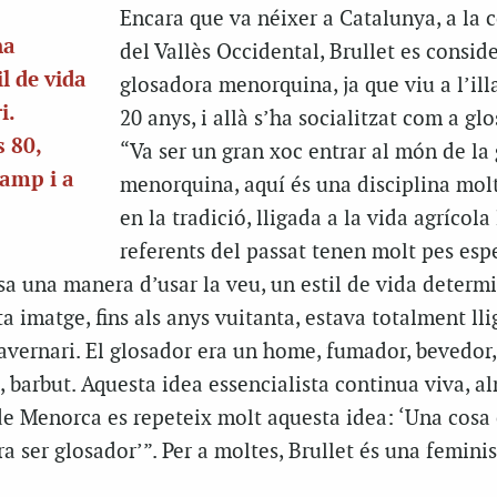
Encara que va néixer a Catalunya, a la
na
del Vallès Occidental, Brullet es consid
l de vida
glosadora menorquina, ja que viu a l’ill
i.
20 anys, i allà s’ha socialitzat com a gl
s 80,
“Va ser un gran xoc entrar al món de la
camp i a
menorquina, aquí és una disciplina mol
en la tradició, lligada a la vida agrícola 
referents del passat tenen molt pes espe
sa una manera d’usar la veu, un estil de vida determi
a imatge, fins als anys vuitanta, estava totalment lli
avernari. El glosador era un home, fumador, bevedor,
a, barbut. Aquesta idea essencialista continua viva, a
 de Menorca es repeteix molt aquesta idea: ‘Una cosa 
tra ser glosador’”. Per a moltes, Brullet és una femini