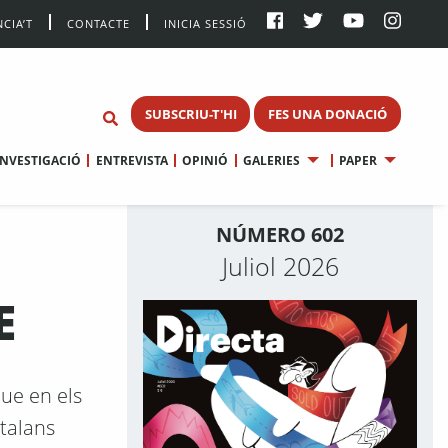
CIA’T
CONTACTE
INICIA SESSIÓ
SUBSCRIU-T'HI
FES UNA DONACIÓ
INVESTIGACIÓ
ENTREVISTA
OPINIÓ
GALERIES
PAPER
NÚMERO 602
Juliol 2026
E
que en els
atalans