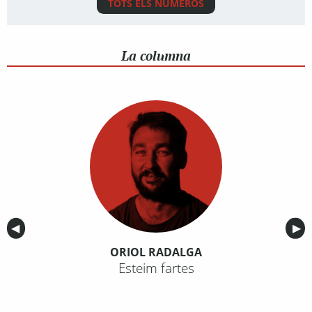
TOTS ELS NÚMEROS
La columna
Anterior
◀︎
Sig
▶︎
ORIOL RADALGA
Esteim fartes