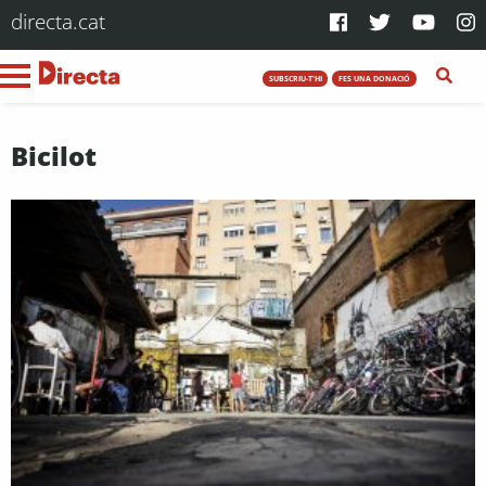
directa.cat
SUBSCRIU-T'HI
FES UNA DONACIÓ
Bicilot