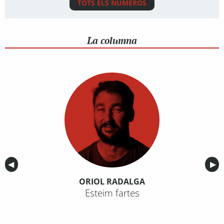
TOTS ELS NÚMEROS
La columna
Anterior
◀︎
Sig
▶︎
ORIOL RADALGA
Esteim fartes