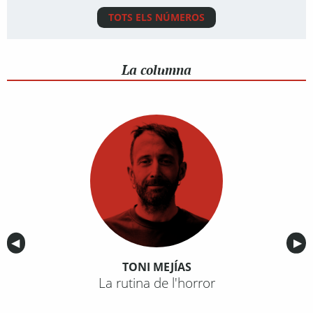
TOTS ELS NÚMEROS
La columna
Anterior
◀︎
Sig
▶︎
TONI MEJÍAS
La rutina de l'horror