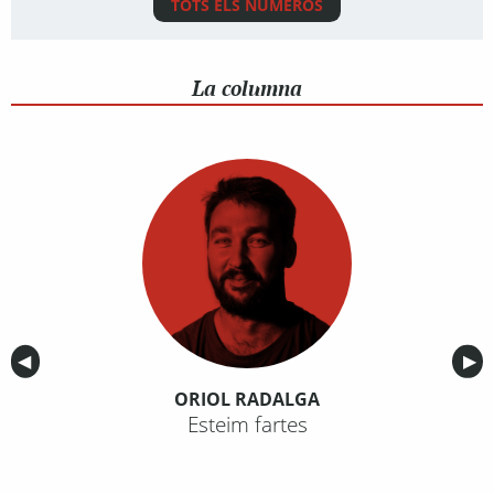
TOTS ELS NÚMEROS
La columna
Anterior
◀︎
Sig
▶︎
ORIOL RADALGA
Esteim fartes