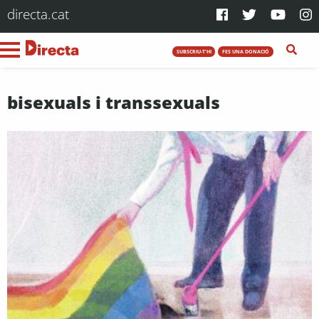
directa.cat
SUBSCRIU-T'HI
FES UNA DONACIÓ
bisexuals i transsexuals