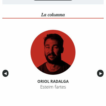
La columna
Anterior
◀︎
Sig
▶︎
ORIOL RADALGA
Esteim fartes