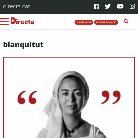
directa.cat
SUBSCRIU-T'HI
FES UNA DONACIÓ
blanquitut