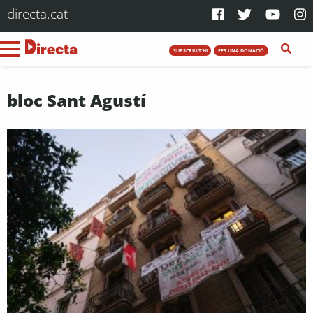
directa.cat
SUBSCRIU-T'HI
FES UNA DONACIÓ
bloc Sant Agustí