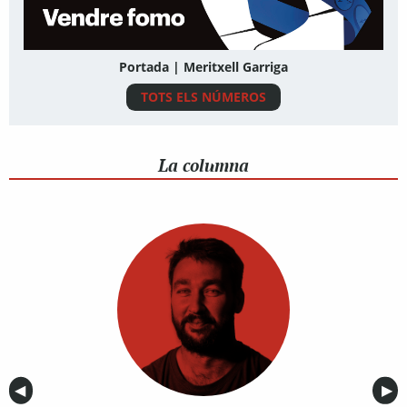
Portada | Meritxell Garriga
TOTS ELS NÚMEROS
La columna
Anterior
◀︎
Sig
▶︎